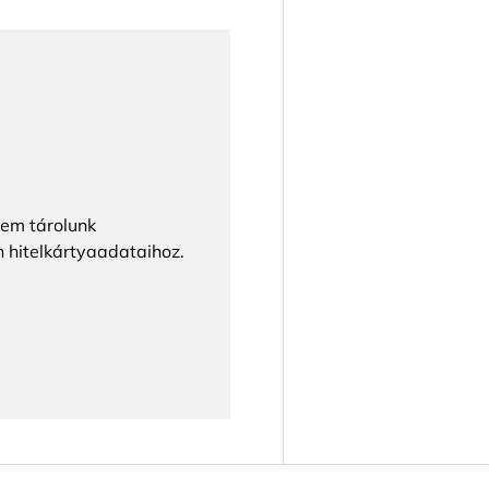
Nem tárolunk
n hitelkártyaadataihoz.