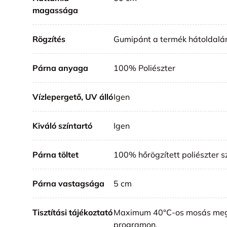
magassága
Rögzítés
Gumipánt a termék hátoldalá
Párna anyaga
100% Poliészter
Vízlepergető, UV álló
Igen
Kiváló színtartó
Igen
Párna töltet
100% hőrögzített poliészter s
Párna vastagsága
5 cm
Tisztítási tájékoztató
Maximum 40°C-os mosás meg
programon.