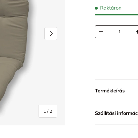
Raktáron
Mennyiség
KÖVETKEZŐ
TRANSLATION MI
Termékleírás
1
/
2
Szállítási informác