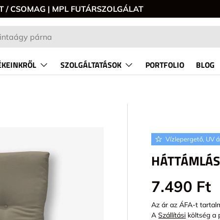
0 FT / CSOMAG | MPL FUTÁRSZOLGÁLAT
KEINKRŐL
SZOLGÁLTATÁSOK
PORTFOLIO
BLOG
Vízlepergető, UV á
P_TO_PRODUCT_INFO
HÁTTÁMLÁS
Alap ár
7.490 Ft
Az ár az ÁFA-t tartal
A
Szállítási
költség a 