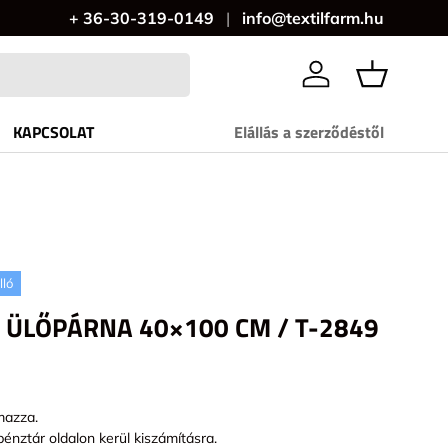
+ 36-30-319-0149
info@textilfarm.hu
Bejelentkezés
KAPCSOLAT
Elállás a szerződéstől
lló
 ÜLŐPÁRNA 40×100 CM / T-2849
mazza.
pénztár oldalon kerül kiszámításra.