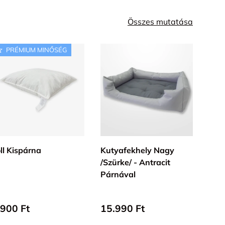
Összes mutatása
PRÉMIUM MINŐSÉG
KOSÁRBA
KOSÁRBA
ll Kispárna
Kutyafekhely Nagy
Mer
/Szürke/ - Antracit
Ágy
Párnával
100%
Pamu
lap ár
Alap ár
Ala
.900 Ft
15.990 Ft
Lego