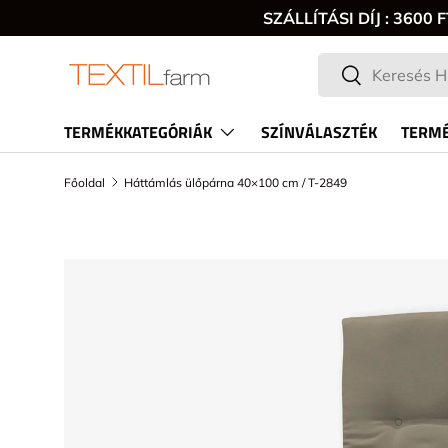
SZÁLLÍTÁSI DÍJ : 360
Keresés
Keresés
TERMÉKKATEGÓRIÁK
SZÍNVÁLASZTÉK
TERMÉ
Főoldal
Háttámlás ülőpárna 40×100 cm / T-2849
TRANSLATION MISSING: HU.ACCESSIBILITY.SKI