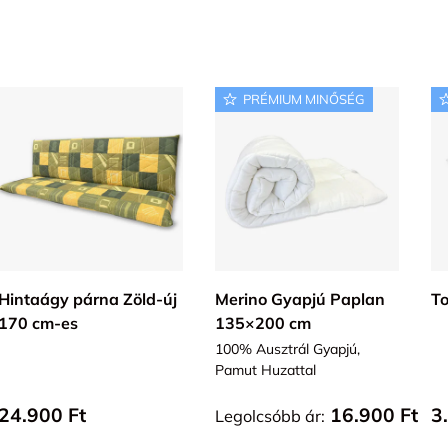
PRÉMIUM MINŐSÉG
KOSÁRBA
VÁLASZ OPCIÓT
Hintaágy párna Zöld-új
Merino Gyapjú Paplan
To
170 cm-es
135×200 cm
100% Ausztrál Gyapjú,
Pamut Huzattal
Alap ár
Alap ár
A
24.900 Ft
16.900 Ft
3
Legolcsóbb ár: