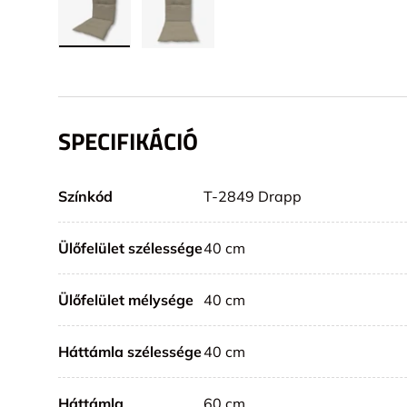
SPECIFIKÁCIÓ
Színkód
T-2849 Drapp
Ülőfelület szélessége
40 cm
Ülőfelület mélysége
40 cm
Háttámla szélessége
40 cm
Háttámla
60 cm