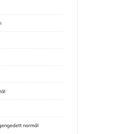
n
zál
engedett normál