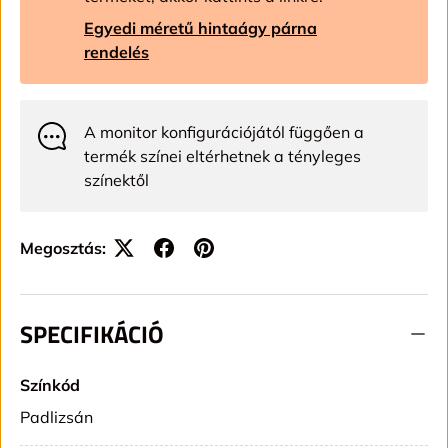
Egyedi méretű hintaágy párna
rendelés
A monitor konfigurációjától függően a
termék színei eltérhetnek a tényleges
színektől
Megosztás:
SPECIFIKÁCIÓ
Színkód
Padlizsán