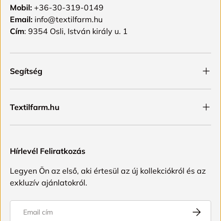
Mobil:
+36-30-319-0149
Email:
info@textilfarm.hu
Cím
: 9354 Osli, István király u. 1
Segítség
Textilfarm.hu
Hírlevél Feliratkozás
Legyen Ön az első, aki értesül az új kollekciókról és az
exkluzív ajánlatokról.
Email
FELIRAT