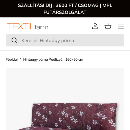
SZÁLLÍTÁSI DÍJ : 3600 FT / CSOMAG | MPL
FUTÁRSZOLGÁLAT
Menű
Bejelentkezés
Keresés
Keresés
Főoldal
Hintaágy párna Padlizsán 160×50 cm
TRANSLATION MISSING: HU.ACCESSIBILITY.SKIP_TO_P