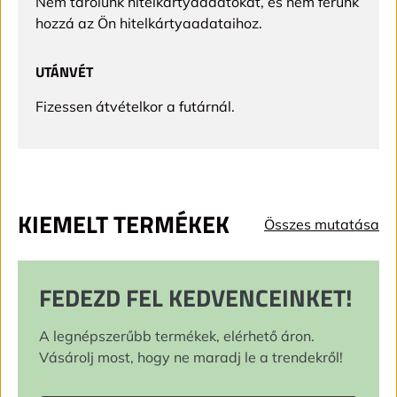
Nem tárolunk hitelkártyaadatokat, és nem férünk
hozzá az Ön hitelkártyaadataihoz.
UTÁNVÉT
Fizessen átvételkor a futárnál.
KIEMELT TERMÉKEK
Összes mutatása
FEDEZD FEL KEDVENCEINKET!
A legnépszerűbb termékek, elérhető áron.
Vásárolj most, hogy ne maradj le a trendekről!