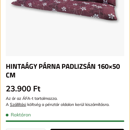
HINTAÁGY PÁRNA PADLIZSÁN 160×50
CM
Alap ár
23.900 Ft
Az ár az ÁFA-t tartalmazza.
A
Szállítási
költség a pénztár oldalon kerül kiszámításra.
Raktáron