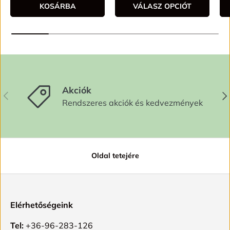
KOSÁRBA
VÁLASZ OPCIÓT
Akciók
ELŐZŐ
KÖ
Rendszeres akciók és kedvezmények
Oldal tetejére
Elérhetőségeink
Tel:
+36-96-283-126