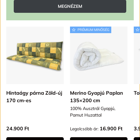
MEGNÉZEM
PRÉMIUM MINŐSÉG
Hintaágy párna Zöld-új
Merino Gyapjú Paplan
To
170 cm-es
135×200 cm
100% Ausztrál Gyapjú,
Pamut Huzattal
Alap ár
Alap ár
Al
24.900 Ft
16.900 Ft
3.
Legolcsóbb ár: