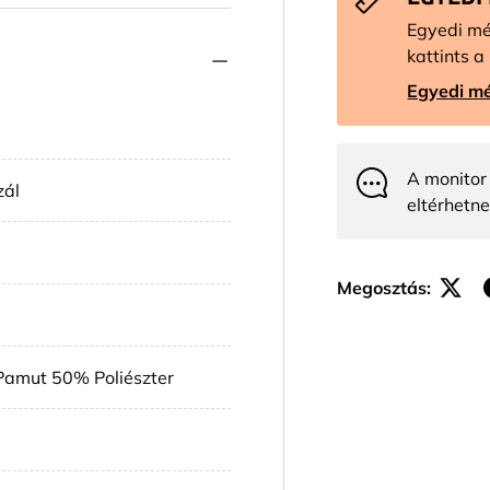
Egyedi mé
kattints a 
Egyedi mé
A monitor 
zál
eltérhetne
Megosztás:
Pamut 50% Poliészter