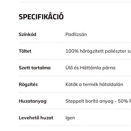
SPECIFIKÁCIÓ
Színkód
Padlizsán
Töltet
100% hőrögzített poliészter s
Szett tartalma
Ülő és Háttámla párna
Rögzítés
Kötők a termék hátoldalán
Huzatanyag
Steppelt borító anyag - 50% 
Levehető huzat
Igen