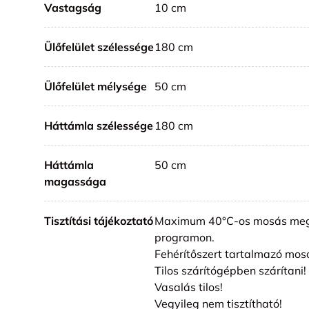
Vastagság
10 cm
Ülőfelület szélessége
180 cm
Ülőfelület mélysége
50 cm
Háttámla szélessége
180 cm
Háttámla
50 cm
magassága
Tisztítási tájékoztató
Maximum 40°C-os mosás meg
programon.
Fehérítőszert tartalmazó mos
Tilos szárítógépben szárítani!
Vasalás tilos!
Vegyileg nem tisztítható!