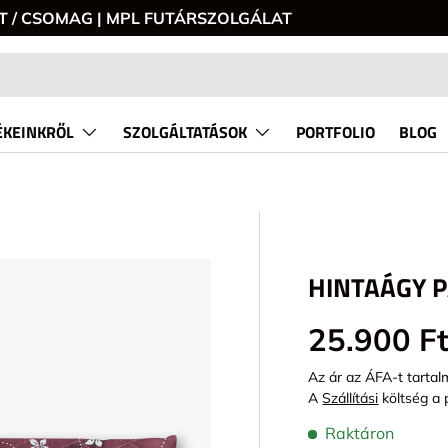
0 FT / CSOMAG | MPL FUTÁRSZOLGÁLAT
KEINKRŐL
SZOLGÁLTATÁSOK
PORTFOLIO
BLOG
HINTAÁGY 
P_TO_PRODUCT_INFO
Alap ár
25.900 F
Az ár az ÁFA-t tartal
A
Szállítási
költség a 
Raktáron