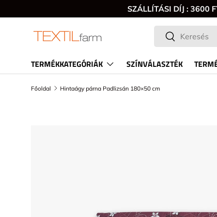
SZÁLLÍTÁSI DÍJ : 360
Keresés
Keresés
TERMÉKKATEGÓRIÁK
SZÍNVÁLASZTÉK
TERMÉ
Főoldal
Hintaágy párna Padlizsán 180×50 cm
TRANSLATION MISSING: HU.ACCESSIBILITY.SKI