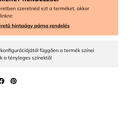
retben szeretnéd ezt a terméket, akkor
linkre:
retű hintaágy párna rendelés
konfigurációjától függően a termék színei
k a tényleges színektől