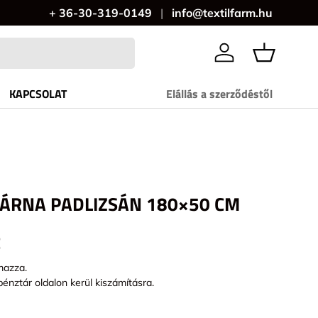
+ 36-30-319-0149
info@textilfarm.hu
Bejelentkezés
KAPCSOLAT
Elállás a szerződéstől
PÁRNA PADLIZSÁN 180×50 CM
t
mazza.
pénztár oldalon kerül kiszámításra.