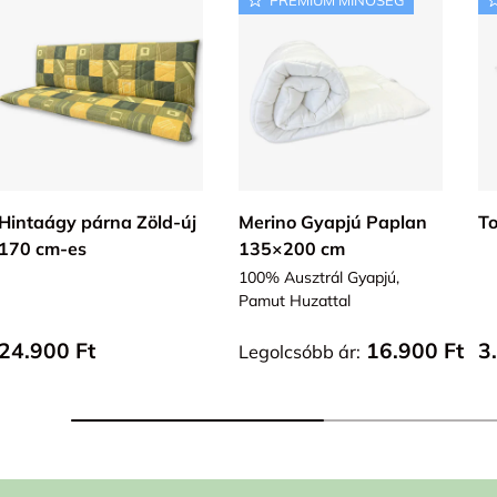
KOSÁRBA
VÁLASZ OPCIÓT
Hintaágy párna Zöld-új
Merino Gyapjú Paplan
To
170 cm-es
135×200 cm
100% Ausztrál Gyapjú,
Pamut Huzattal
Alap ár
Alap ár
A
24.900 Ft
16.900 Ft
3
Legolcsóbb ár: