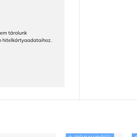
Nem tárolunk
n hitelkártyaadataihoz.
PRÉMIUM MINŐSÉG