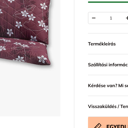
Mennyiség
TRANSLATION MI
Termékleírás
Szállítási informác
Kérdése van? Mi s
Visszaküldés / Te
EGYEDI