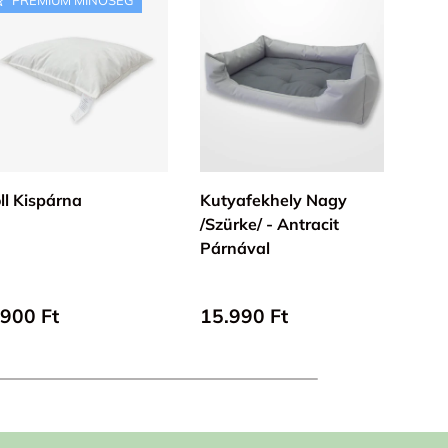
KOSÁRBA
KOSÁRBA
ll Kispárna
Kutyafekhely Nagy
Mer
/Szürke/ - Antracit
Ágy
Párnával
100%
Pamu
lap ár
Alap ár
Ala
.900 Ft
15.990 Ft
Lego