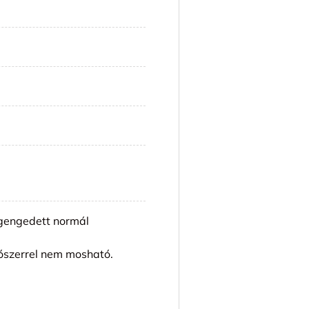
engedett normál
ószerrel nem mosható.