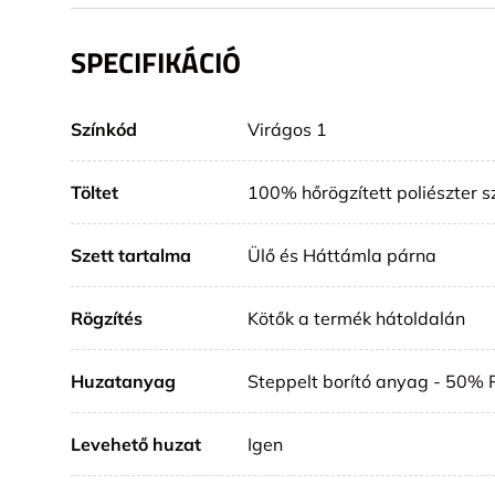
SPECIFIKÁCIÓ
Színkód
Virágos 1
Töltet
100% hőrögzített poliészter s
Szett tartalma
Ülő és Háttámla párna
Rögzítés
Kötők a termék hátoldalán
Huzatanyag
Steppelt borító anyag - 50% 
Levehető huzat
Igen