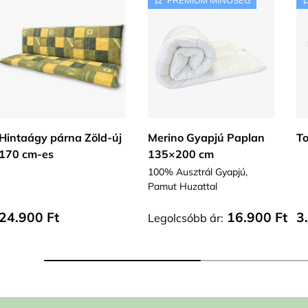
KOSÁRBA
VÁLASZ OPCIÓT
Hintaágy párna Zöld-új
Merino Gyapjú Paplan
To
170 cm-es
135×200 cm
100% Ausztrál Gyapjú,
Pamut Huzattal
Alap ár
Alap ár
A
24.900 Ft
16.900 Ft
3
Legolcsóbb ár: