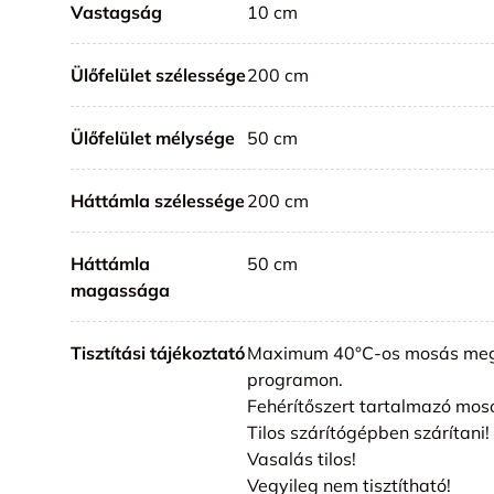
Vastagság
10 cm
Ülőfelület szélessége
200 cm
Ülőfelület mélysége
50 cm
Háttámla szélessége
200 cm
Háttámla
50 cm
magassága
Tisztítási tájékoztató
Maximum 40°C-os mosás meg
programon.
Fehérítőszert tartalmazó mos
Tilos szárítógépben szárítani!
Vasalás tilos!
Vegyileg nem tisztítható!