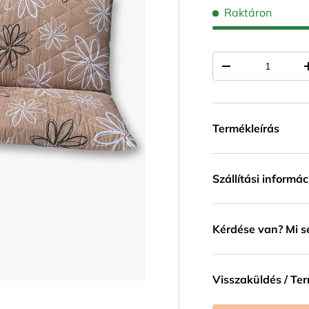
Raktáron
Mennyiség
TRANSLATION MI
Termékleírás
Szállítási informác
Kérdése van? Mi s
Visszaküldés / Te