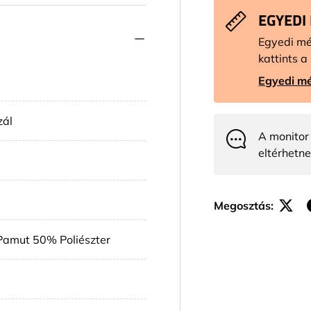
EGYEDI
Egyedi mé
kattints a 
Egyedi mé
zál
A monitor 
eltérhetne
Megosztás:
Pamut 50% Poliészter