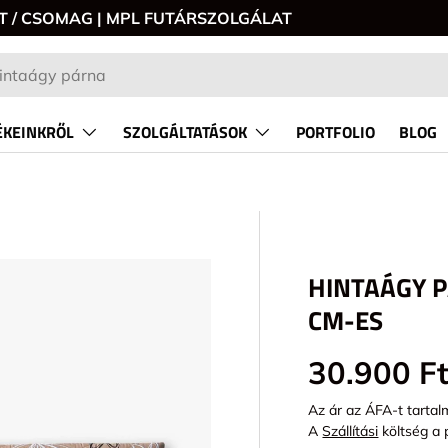
0 FT / CSOMAG | MPL FUTÁRSZOLGÁLAT
KEINKRŐL
SZOLGÁLTATÁSOK
PORTFOLIO
BLOG
HINTAÁGY P
P_TO_PRODUCT_INFO
CM-ES
Alap ár
30.900 F
Az ár az ÁFA-t tartal
A
Szállítási
költség a 