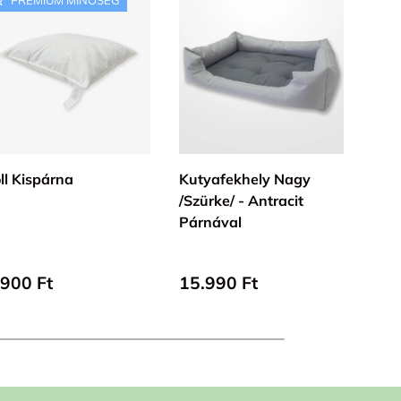
KOSÁRBA
KOSÁRBA
ll Kispárna
Kutyafekhely Nagy
Mer
/Szürke/ - Antracit
Ágy
Párnával
100%
Pamu
lap ár
Alap ár
Ala
.900 Ft
15.990 Ft
Lego