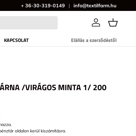
+ 36-30-319-0149
info@textilfarm.hu
Bejelentkezés
KAPCSOLAT
Elállás a szerződéstől
ÁRNA /VIRÁGOS MINTA 1/ 200
t
mazza.
pénztár oldalon kerül kiszámításra.