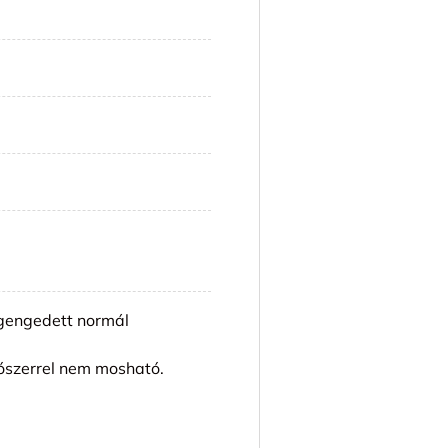
engedett normál
ószerrel nem mosható.