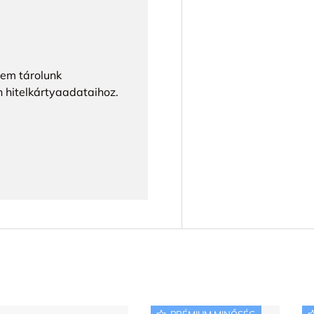
Nem tárolunk
n hitelkártyaadataihoz.
PRÉMIUM MINŐSÉG