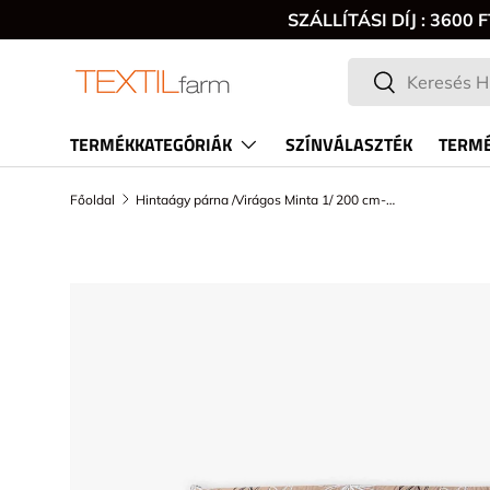
SZÁLLÍTÁSI DÍJ : 360
Keresés
Keresés
TERMÉKKATEGÓRIÁK
SZÍNVÁLASZTÉK
TERMÉ
Főoldal
Hintaágy párna /Virágos Minta 1/ 200 cm-es
TRANSLATION MISSING: HU.ACCESSIBILITY.SKI