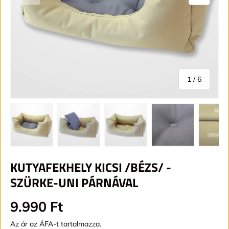
1
/
6
KUTYAFEKHELY KICSI /BÉZS/ -
SZÜRKE-UNI PÁRNÁVAL
Alap ár
9.990 Ft
Az ár az ÁFA-t tartalmazza.