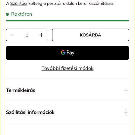
A
Szállítási
költség a pénztár oldalon kerül kiszámításra.
Raktáron
Mennyiség
KOSÁRBA
TRANSLATION MISSING: HU.CART.ITEMS.DECREASE_QUAN
TRANSLATION MISSING: HU.CART.ITEMS.IN
További fizetési módok
Termékleírás
Szállítási információk