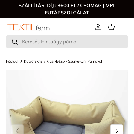
SZÁLLÍTÁSI DÍJ : 3600 FT / CSOMAG | MPL
FUTÁRSZOLGÁLAT
Menű
Bejelentkezés
Keresés
Keresés
Főoldal
Kutyafekhely Kicsi /Bézs/ - Szürke-Uni Párnával
TRANSLATION MISSING: HU.ACCESSIBILITY.SKIP_TO_P
VISSZA
KÖVETKE