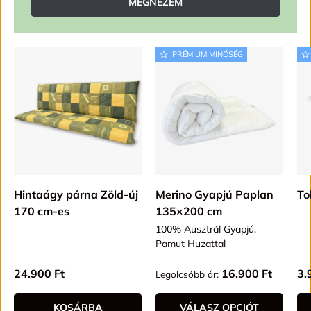
MEGNÉZEM
PRÉMIUM MINŐSÉG
Hintaágy párna Zöld-új
Merino Gyapjú Paplan
To
170 cm-es
135×200 cm
100% Ausztrál Gyapjú,
Pamut Huzattal
Alap ár
Alap ár
Al
24.900 Ft
16.900 Ft
3.
Legolcsóbb ár:
KOSÁRBA
VÁLASZ OPCIÓT