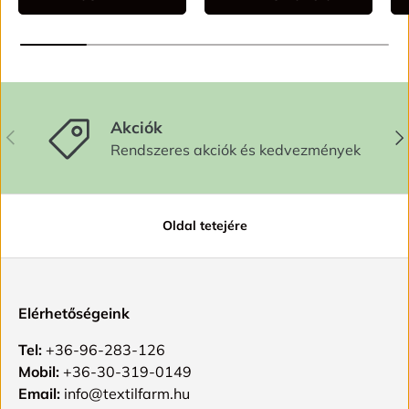
Akciók
ELŐZŐ
KÖ
Rendszeres akciók és kedvezmények
Oldal tetejére
Elérhetőségeink
Tel:
+36-96-283-126
Mobil:
+36-30-319-0149
Email:
info@textilfarm.hu