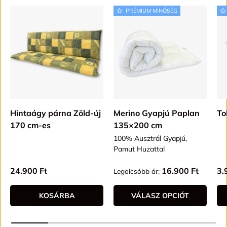
PRÉMIUM MINŐSÉG
Hintaágy párna Zöld-új
Merino Gyapjú Paplan
To
170 cm-es
135×200 cm
100% Ausztrál Gyapjú,
Pamut Huzattal
Alap ár
Alap ár
Al
24.900 Ft
16.900 Ft
3.
Legolcsóbb ár:
KOSÁRBA
VÁLASZ OPCIÓT