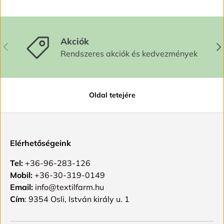
Akciók
ELŐZŐ
KÖ
Rendszeres akciók és kedvezmények
Oldal tetejére
Elérhetőségeink
Tel:
+36-96-283-126
Mobil:
+36-30-319-0149
Email:
info@textilfarm.hu
Cím
: 9354 Osli, István király u. 1