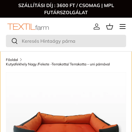
SZÁLLÍTÁSI DÍJ : 3600 FT / CSOMAG | MPL
FUTÁRSZOLGÁLAT
Menű
Bejelentkezés
Keresés
Keresés
Főoldal
Kutyafekhely Nagy /Fekete -Terrakotta/ Terrakotta – uni párnával
TRANSLATION MISSING: HU.ACCESSIBILITY.SKIP_TO_P