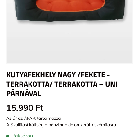
KUTYAFEKHELY NAGY /FEKETE -
TERRAKOTTA/ TERRAKOTTA – UNI
PÁRNÁVAL
Alap ár
15.990 Ft
Az ár az ÁFA-t tartalmazza.
A
Szállítási
költség a pénztár oldalon kerül kiszámításra.
Raktáron