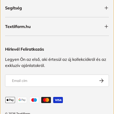
Segítség
Textilfarm.hu
Hírlevél Feliratkozás
Legyen Ön az első, aki értesül az új kollekciókról és az
exkluzív ajánlatokról.
Email
FELIRAT
Elfogadott fizetési módok
© 2026
Textilfarm
.