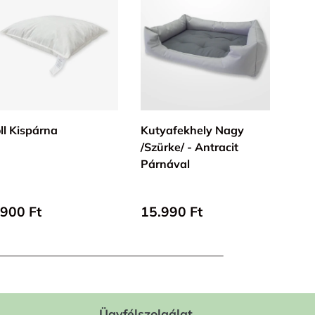
KOSÁRBA
KOSÁRBA
ll Kispárna
Kutyafekhely Nagy
Mer
/Szürke/ - Antracit
Ágy
Párnával
100%
Pamu
lap ár
Alap ár
Ala
.900 Ft
15.990 Ft
Lego
Ügyfélszolgálat