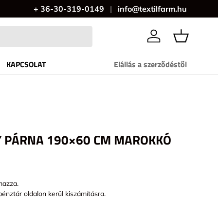
+ 36-30-319-0149
info@textilfarm.hu
Bejelentkezés
KAPCSOLAT
Elállás a szerződéstől
 PÁRNA 190×60 CM MAROKKÓ
mazza.
pénztár oldalon kerül kiszámításra.