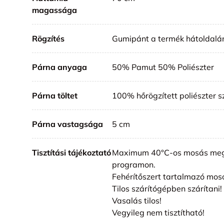
magassága
Rögzítés
Gumipánt a termék hátoldalá
Párna anyaga
50% Pamut 50% Poliészter
Párna töltet
100% hőrögzített poliészter s
Párna vastagsága
5 cm
Tisztítási tájékoztató
Maximum 40°C-os mosás meg
programon.
Fehérítőszert tartalmazó mos
Tilos szárítógépben szárítani!
Vasalás tilos!
Vegyileg nem tisztítható!