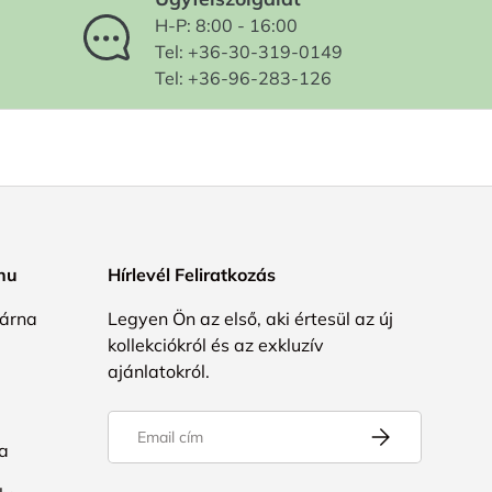
H-P: 8:00 - 16:00
Tel: +36-30-319-0149
Tel: +36-96-283-126
.hu
Hírlevél Feliratkozás
árna
Legyen Ön az első, aki értesül az új
kollekciókról és az exkluzív
ajánlatokról.
Email
FELIRATKOZÁS
a