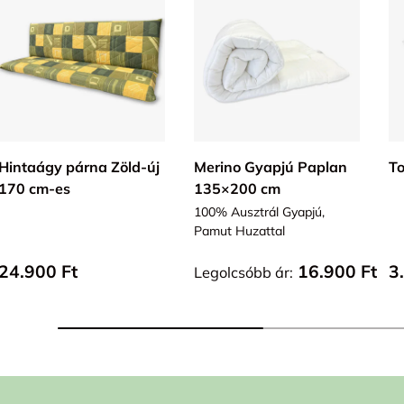
KOSÁRBA
VÁLASZ OPCIÓT
Hintaágy párna Zöld-új
Merino Gyapjú Paplan
To
170 cm-es
135×200 cm
100% Ausztrál Gyapjú,
Pamut Huzattal
Alap ár
Alap ár
A
24.900 Ft
16.900 Ft
3
Legolcsóbb ár: