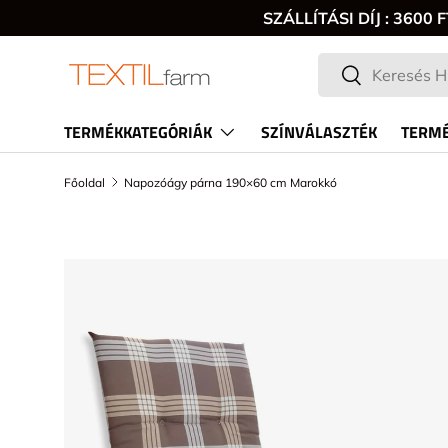
SZÁLLÍTÁSI DÍJ : 360
Keresés
Keresés
TERMÉKKATEGÓRIÁK
SZÍNVÁLASZTÉK
TERMÉ
Főoldal
Napozóágy párna 190×60 cm Marokkó
TRANSLATION MISSING: HU.ACCESSIBILITY.SKI