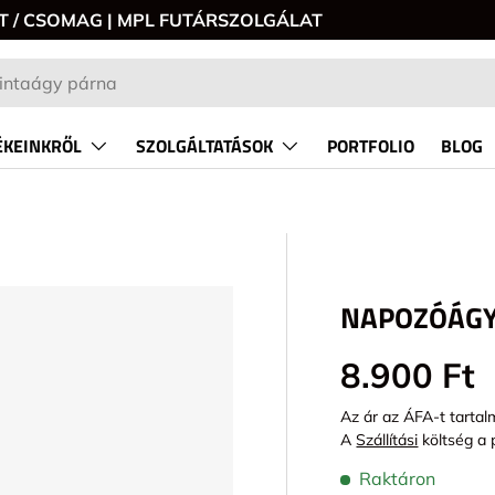
0 FT / CSOMAG | MPL FUTÁRSZOLGÁLAT
KEINKRŐL
SZOLGÁLTATÁSOK
PORTFOLIO
BLOG
NAPOZÓÁGY
P_TO_PRODUCT_INFO
Alap ár
8.900 Ft
Az ár az ÁFA-t tartal
A
Szállítási
költség a 
Raktáron