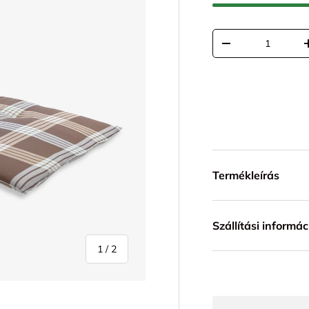
Mennyiség
TRANSLATION MI
Termékleírás
Szállítási informác
1
/
2