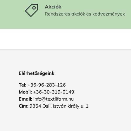
Akciók
Rendszeres akciók és kedvezmények
Elérhetőségeink
Tel:
+36-96-283-126
Mobil:
+36-30-319-0149
Email:
info@textilfarm.hu
Cím
: 9354 Osli, István király u. 1