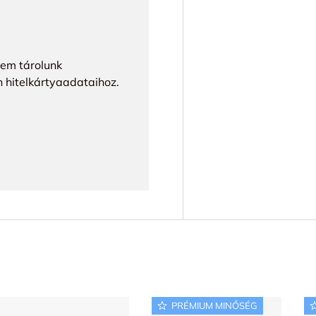
Nem tárolunk
n hitelkártyaadataihoz.
PRÉMIUM MINŐSÉG