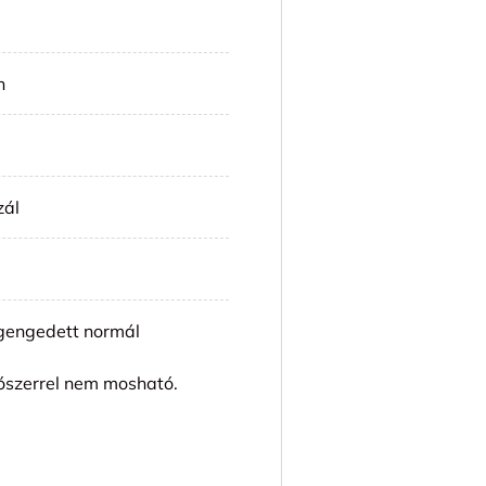
n
zál
engedett normál
ószerrel nem mosható.