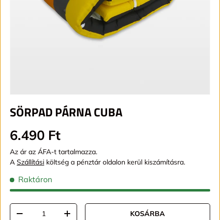
SÖRPAD PÁRNA CUBA
Alap ár
6.490 Ft
Az ár az ÁFA-t tartalmazza.
A
Szállítási
költség a pénztár oldalon kerül kiszámításra.
Raktáron
Mennyiség
KOSÁRBA
TRANSLATION MISSING: HU.CART.ITEMS.DECREASE_QUAN
TRANSLATION MISSING: HU.CART.ITEMS.IN