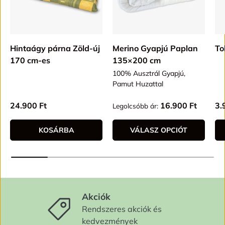
Hintaágy párna Zöld-új
Merino Gyapjú Paplan
To
170 cm-es
135×200 cm
100% Ausztrál Gyapjú,
Pamut Huzattal
Alap ár
Alap ár
Al
24.900 Ft
16.900 Ft
3.
Legolcsóbb ár:
KOSÁRBA
VÁLASZ OPCIÓT
Akciók
Rendszeres akciók és
kedvezmények