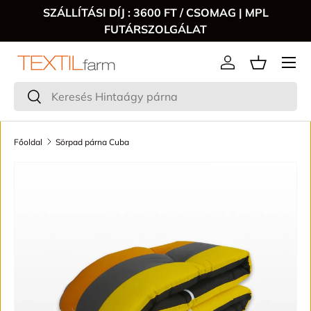
SZÁLLÍTÁSI DÍJ : 3600 FT / CSOMAG | MPL
FUTÁRSZOLGÁLAT
Menű
Bejelentkezés
Keresés
Keresés
Főoldal
Sörpad párna Cuba
TRANSLATION MISSING: HU.ACCESSIBILITY.SKIP_TO_P