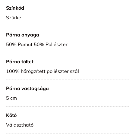
Színkód
Szürke
Párna anyaga
50% Pamut 50% Poliészter
Párna töltet
100% hőrögzített poliészter szál
Párna vastagsága
5 cm
Kötő
Választható