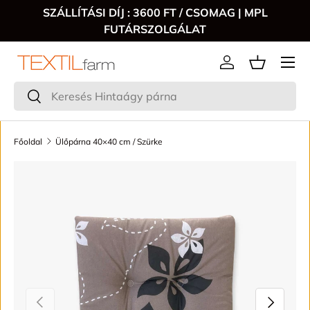
SZÁLLÍTÁSI DÍJ : 3600 FT / CSOMAG | MPL
FUTÁRSZOLGÁLAT
Menű
Bejelentkezés
Keresés
Keresés
Főoldal
Ülőpárna 40×40 cm / Szürke
TRANSLATION MISSING: HU.ACCESSIBILITY.SKIP_TO_P
VISSZA
KÖVETKE