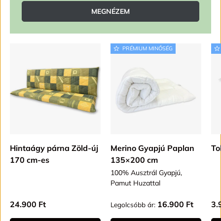
MEGNÉZEM
PRÉMIUM MINŐSÉG
Hintaágy párna Zöld-új
Merino Gyapjú Paplan
To
170 cm-es
135×200 cm
100% Ausztrál Gyapjú,
Pamut Huzattal
Alap ár
Alap ár
Al
24.900 Ft
16.900 Ft
3.
Legolcsóbb ár: