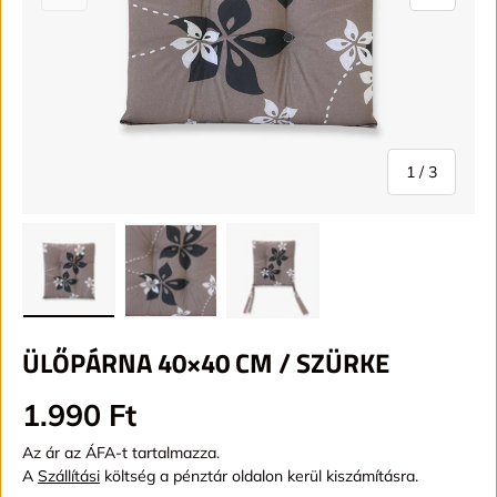
1
/
3
ÜLŐPÁRNA 40×40 CM / SZÜRKE
Alap ár
1.990 Ft
Az ár az ÁFA-t tartalmazza.
A
Szállítási
költség a pénztár oldalon kerül kiszámításra.